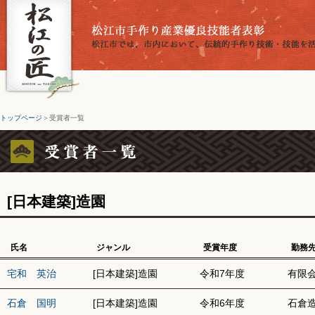
トップページ
＞受賞者一覧
[日本建築]造園
氏名
ジャンル
受賞年度
勤務
宅和 英治
[日本建築]造園
令和7年度
有限
石倉 国明
[日本建築]造園
令和6年度
石倉