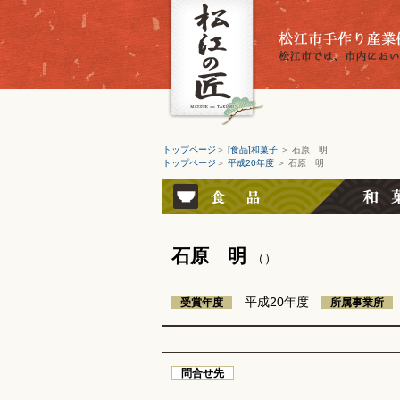
トップページ
＞
[食品]和菓子
＞ 石原 明
トップページ
＞
平成20年度
＞ 石原 明
石原 明
（）
平成20年度
受賞年度
所属事業所
問合せ先