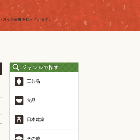
工芸品
食品
日本建築
その他